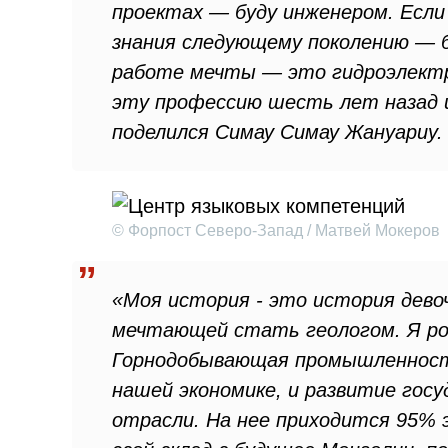
проектах — буду инженером. Если
знания следующему поколению — б
работе мечты — это гидроэлектр
эту профессию шесть лет назад и
поделился Симау Симау Жануариу.
© Форпост Северо-Запад / Матвей Мокеров
«Моя история - это история девоч
мечтающей стать геологом. Я род
Горнодобывающая промышленность
нашей экономике, и развитие госу
отрасли. На нее приходится 95% 