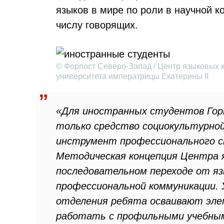
языков в мире по роли в научной к
числу говорящих.
© Форпост Северо-Запад / Центр языковых 
университета императрицы Екатерины II
«Для иностранных студентов Горн
только средство социокультурной
инструмент профессионального с
Методическая концепция Центра 
последовательном переходе от яз
профессиональной коммуникации.
отделения ребята осваивают эле
работать с профильными учебны