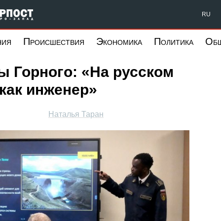
Форпост Северо-Запад
RU
ния
Происшествия
Экономика
Политика
Об
 Горного: «На русском
 как инженер»
Наталья Таран