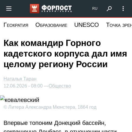
Перейти
Форпост Северо-Запад
RU
к
основному
Геократия
Образование
UNESCO
Точка зре
содержанию
Как командир Горного
кадетского корпуса дал имя
целому региону России
Наталья Таран
12.06.2026 - 08:00 —
Общество
© Литера Александра Мюнстера, 1864 год
Впервые топоним Донецкий бассейн,
сокращенно Донбасс, в отношении части