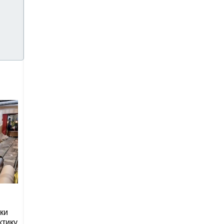
ки
ктику