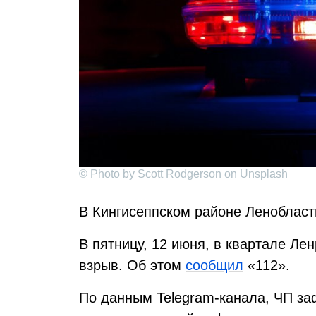
© Photo by Scott Rodgerson on Unsplash
В Кингисеппском районе Ленобласт
В пятницу, 12 июня, в квартале Ле
взрыв. Об этом
сообщил
«112».
По данным Telegram-канала, ЧП з