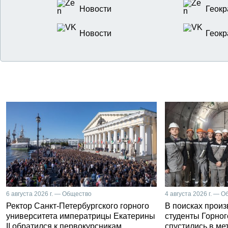
Новости
Геокр
Новости
Геокр
6 августа 2026 г. — Общество
4 августа 2026 г. — 
Ректор Санкт-Петербургского горного
В поисках прои
университета императрицы Екатерины
студенты Горног
II обратился к первокурсникам
спустились в ме