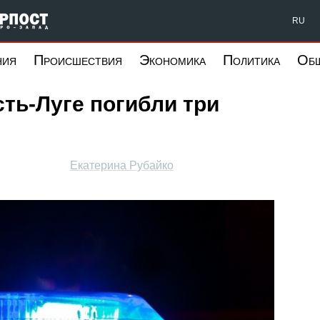
Форпост Северо-Запад
RU
ния
Происшествия
Экономика
Политика
Об
сть-Луге погибли три
Екатерина Рубайко