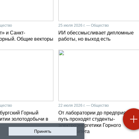
бщество
25 июля 2026 г. — Общество
» и Санкт-
ИИ обессмысливает дипломные
Горный. Общие векторы
работы, но выход есть
бщество
22 июля 2026 г. — Общество
бургский Горный
От лаборатории до предприятия: к
витии золотодобычи в
путь проходят студенты-
электроэнергетики Горного
Принять
университета