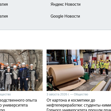
атия
Яндекс Новости
атия
Google Новости
Общество
3 августа 2026 г. — Общество
зводственного опыта
От картона и косметики до
о университета
нефтепереработки: студенты-хими
тро
Горного университета прошли пра