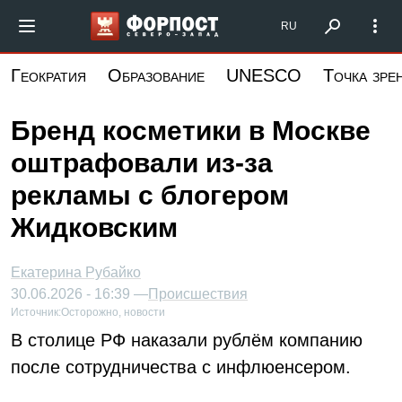
Перейти
Форпост Северо-Запад
RU
к
основному
Геократия
Образование
UNESCO
Точка зре
содержанию
Бренд косметики в Москве
оштрафовали из-за
рекламы с блогером
Жидковским
Екатерина Рубайко
30.06.2026 - 16:39 —
Происшествия
Источник:
Осторожно, новости
В столице РФ наказали рублём компанию
после сотрудничества с инфлюенсером.