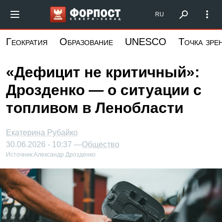
Перейти
Форпост Северо-Запад
RU
к
основному
Геократия
Образование
UNESCO
Точка зре
содержанию
«Дефицит не критичный»:
Дрозденко — о ситуации с
топливом в Ленобласти
Екатерина Рубайко
30.06.2026 - 10:37 —
Общество
Источник:
Александр Дрозденко