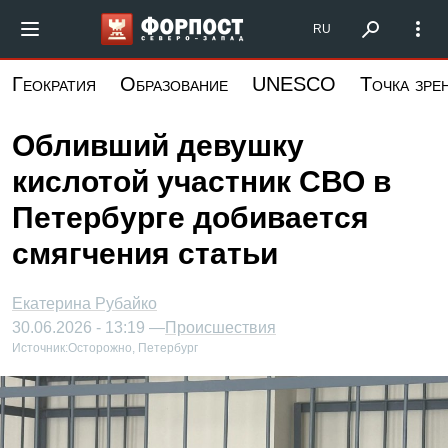
Перейти
Форпост Северо-Запад
RU
к
основному
Геократия
Образование
UNESCO
Точка зре
содержанию
Обливший девушку
кислотой участник СВО в
Петербурге добивается
смягчения статьи
Екатерина Рубайко
30.06.2026 - 13:19 —
Происшествия
Источник:
Осторожно, Петербург