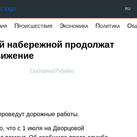
Форпост Северо-Запад
RU
ния
Происшествия
Экономика
Политика
Об
ой набережной продолжат
вижение
Екатерина Рубайко
проведут дорожные работы.
о, что с 1 июля на Дворцовой