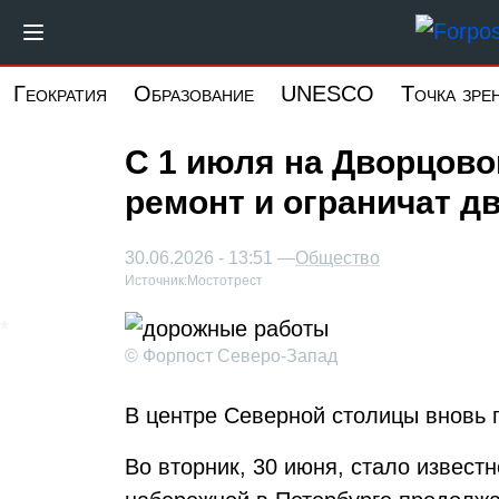
Перейти
к
основному
Геократия
Образование
UNESCO
Точка зре
содержанию
С 1 июля на Дворцов
ремонт и ограничат д
30.06.2026 - 13:51 —
Общество
Источник:
Мостотрест
© Форпост Северо-Запад
В центре Северной столицы вновь 
Во вторник, 30 июня, стало известн