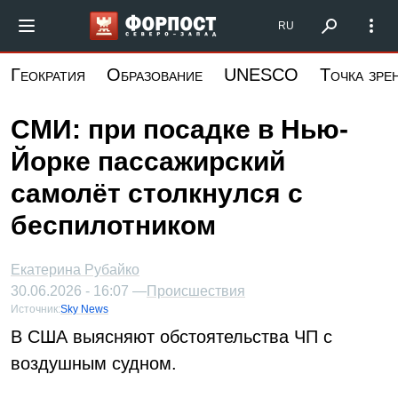
Перейти
Форпост Северо-Запад
RU
к
основному
Геократия
Образование
UNESCO
Точка зре
содержанию
СМИ: при посадке в Нью-
Йорке пассажирский
самолёт столкнулся с
беспилотником
Екатерина Рубайко
30.06.2026 - 16:07 —
Происшествия
Источник:
Sky News
В США выясняют обстоятельства ЧП с
воздушным судном.