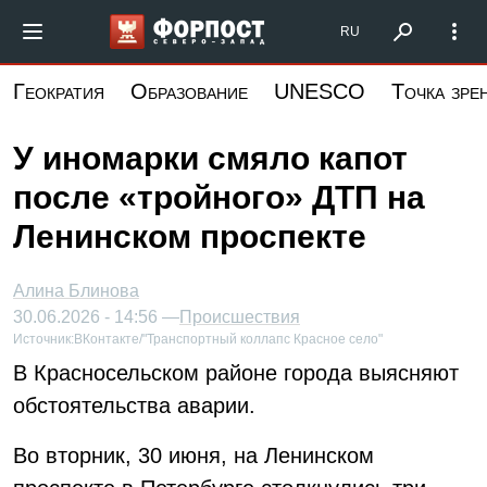
Перейти
Форпост Северо-Запад
RU
к
основному
Геократия
Образование
UNESCO
Точка зре
содержанию
У иномарки смяло капот
после «тройного» ДТП на
Ленинском проспекте
Алина Блинова
30.06.2026 - 14:56 —
Происшествия
Источник:
ВКонтакте/"Транспортный коллапс Красное село"
В Красносельском районе города выясняют
обстоятельства аварии.
Во вторник, 30 июня, на Ленинском