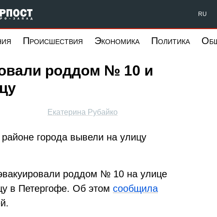
Форпост Северо-Запад
RU
ния
Происшествия
Экономика
Политика
Об
овали роддом № 10 и
цу
Екатерина Рубайко
 районе города вывели на улицу
 эвакуировали роддом № 10 на улице
цу в Петергофе. Об этом
сообщила
й.