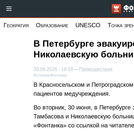
Перейти
к
основному
Геократия
Образование
UNESCO
Точка зре
содержанию
В Петербурге эвакуир
Николаевскую больни
30.06.2026 - 16:18 —
Происшествия
Источник:
Фонтанка
В Красносельском и Петроградском
пациентов медучреждения.
Во вторник, 30 июня, в Петербурге
Тамбасова и Николаевскую больни
«Фонтанка» со ссылкой на читателе