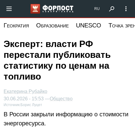
Перейти
Форпост Северо-Запад
RU
к
основному
Геократия
Образование
UNESCO
Точка зре
содержанию
Эксперт: власти РФ
перестали публиковать
статистику по ценам на
топливо
Екатерина Рубайко
30.06.2026 - 15:53 —
Общество
Источник:
Борис Луцет
В России закрыли информацию о стоимости
энергоресурса.