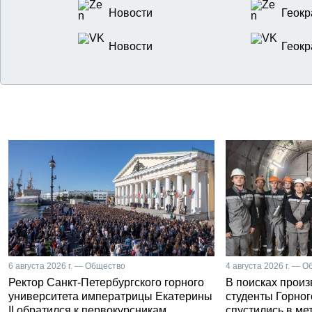
Новости
Геокр
Новости
Геокр
6 августа 2026 г. — Общество
4 августа 2026 г. — 
Ректор Санкт-Петербургского горного
В поисках прои
университета императрицы Екатерины
студенты Горног
II обратился к первокурсникам
спустились в ме