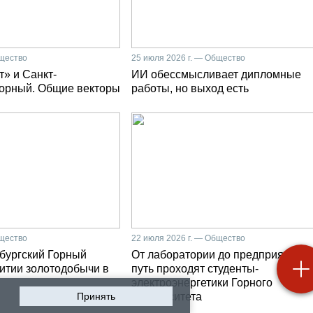
бщество
25 июля 2026 г. — Общество
» и Санкт-
ИИ обессмысливает дипломные
Горный. Общие векторы
работы, но выход есть
бщество
22 июля 2026 г. — Общество
бургский Горный
От лаборатории до предприятия: к
витии золотодобычи в
путь проходят студенты-
электроэнергетики Горного
Принять
университета