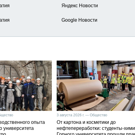
атия
Яндекс Новости
атия
Google Новости
Общество
3 августа 2026 г. — Общество
зводственного опыта
От картона и косметики до
о университета
нефтепереработки: студенты-хими
тро
Горного университета прошли пра