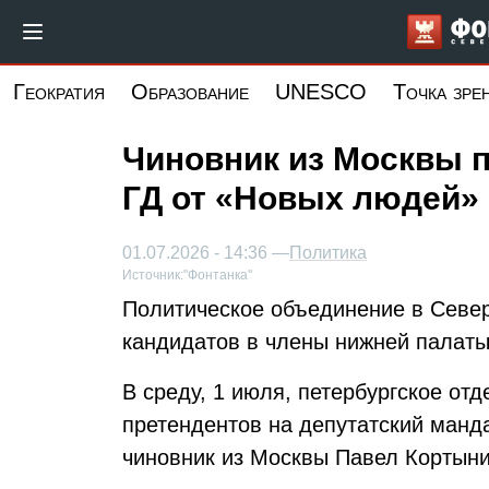
Перейти
к
основному
Геократия
Образование
UNESCO
Точка зре
содержанию
Чиновник из Москвы п
ГД от «Новых людей»
01.07.2026 - 14:36 —
Политика
Источник:
"Фонтанка"
Политическое объединение в Север
кандидатов в члены нижней палаты
В среду, 1 июля, петербургское от
претендентов на депутатский манд
чиновник из Москвы Павел Кортын