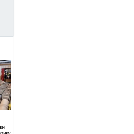
ки
ктику