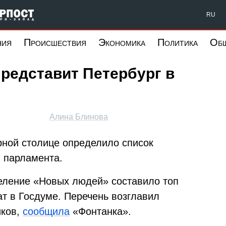
Форпост Северо-Запад
RU
ния
Происшествия
Экономика
Политика
Об
редставит Петербург в
Алина Блинова
ной столице определило список
 парламента.
деление «Новых людей» составило топ
ат в Госдуме. Перечень возглавил
иков,
сообщила
«Фонтанка».