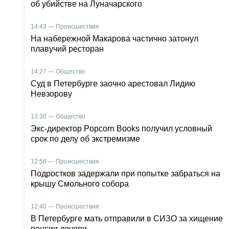
об убийстве на Луначарского
14:43 — Происшествия
На набережной Макарова частично затонул
плавучий ресторан
14:27 — Общество
Суд в Петербурге заочно арестовал Лидию
Невзорову
13:30 — Общество
Экс-директор Popcorn Books получил условный
срок по делу об экстремизме
12:56 — Происшествия
Подростков задержали при попытке забраться на
крышу Смольного собора
12:40 — Происшествия
В Петербурге мать отправили в СИЗО за хищение
пенсии дочери