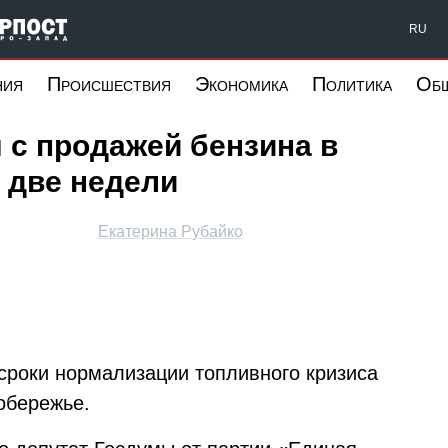
Форпост Северо-Запад
RU
ния
Происшествия
Экономика
Политика
Об
 с продажей бензина в
 две недели
Екатерина Рубайко
сроки нормализации топливного кризиса
обережье.