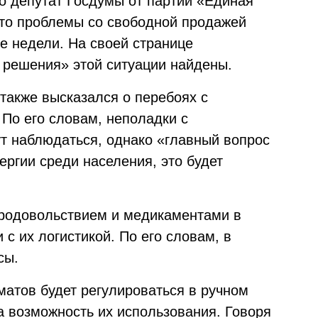
что депутат Госдумы от партии «Единая
что проблемы со свободной продажей
е недели. На своей странице
 решения» этой ситуации найдены.
также высказался о перебоях с
 По его словам, неполадки с
ут наблюдаться, однако «главный вопрос
ргии среди населения, это будет
продовольствием и медикаментами в
 с их логистикой. По его словам, в
сы.
матов будет регулироваться в ручном
а возможность их использования. Говоря