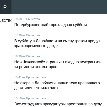
щество
18:30 — Общество
Наука и техника
Энергетика
Среда оби
Петербуржцев ждёт прохладная суббота
17:30 — Общество
В субботу в Ленобласти на смену грозам придут
кратковременные дожди
16:30 — Общество
На «Чкаловской» ограничат вход по вечерам из-
за ремонта эскалаторов
15:41 — Происшествия
На озере в Ленобласти нашли тело пропавшего
девятилетнего мальчика
15:10 — Происшествия
Экс-сотрудника прокуратуры арестовали по делу