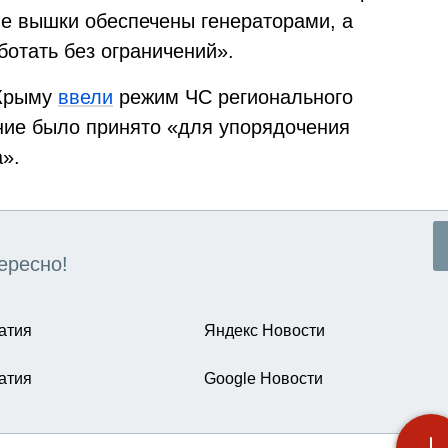
вые вышки обеспечены генераторами, а
отать без ограничений».
 Крыму
ввели
режим ЧС регионального
ние было принято «для упорядочения
».
ересно!
атия
Яндекс Новости
атия
Google Новости