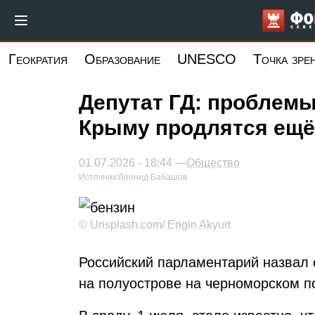
Перейти
к
основному
Геократия
Образование
UNESCO
Точка зре
содержанию
Депутат ГД: проблемы
Крыму продлятся ещё
01.07.2026 - 18:44 —
Общество
Источник:
Леонид Бабашов
© Unsplash.com/ Engin Akyurt
Российский парламентарий назвал 
на полуострове на черноморском п