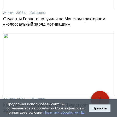
24 июля 2026 г. — Общество
Студенты Горного получили на Минском тракторном
«колоссальный заряд мотивации»
23 июля 2026 г. — Общество
Продолжая использовать сайт, Вы
Как Санкт-Петербургский Горный участвует в развитии
соглашаетесь на обработку Cookie-файлов и
Принять
золотодобычи в Бурятии
принимаете условия
Политики обработки ПД