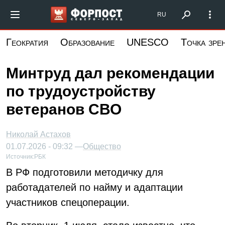
Перейти
Форпост Северо-Запад
RU
к
основному
Геократия
Образование
UNESCO
Точка зре
содержанию
Минтруд дал рекомендации
по трудоустройству
ветеранов СВО
Николай Астахов
01.07.2026 - 09:32 —
Общество
Источник:
РБК
В РФ подготовили методичку для
работадателей по найму и адаптации
участников спецоперации.