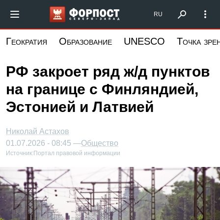
Перейти
Форпост Северо-Запад
RU
к
основному
Геократия
Образование
UNESCO
Точка зре
содержанию
РФ закроет ряд ж/д пунктов
на границе с Финляндией,
Эстонией и Латвией
Николай Астахов
01.07.2026 - 08:45 —
Общество
Источник:
Портал правовой информации