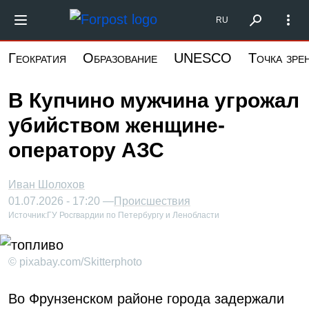
Перейти
Форпост Северо-Запад
RU
к
основному
Геократия
Образование
UNESCO
Точка зре
содержанию
В Купчино мужчина угрожал
убийством женщине-
оператору АЗС
Иван Шолохов
01.07.2026 - 17:20 —
Происшествия
Источник:
ГУ Росгвардии по Петербургу и Ленобласти
© pixabay.com/Skitterphoto
Во Фрунзенском районе города задержали