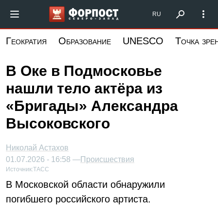
Перейти
Форпост Северо-Запад
RU
к
основному
Геократия
Образование
UNESCO
Точка зре
содержанию
В Оке в Подмосковье
нашли тело актёра из
«Бригады» Александра
Высоковского
Николай Астахов
01.07.2026 - 16:58 —
Происшествия
Источник:
ТАСС
В Московской области обнаружили
погибшего российского артиста.