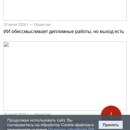
25 июля 2026 г. — Общество
ИИ обессмысливает дипломные работы, но выход есть
24 июля 2026 г. — Общество
Продолжая использовать сайт, Вы
Студенты Горного получили на Минском тракторном
соглашаетесь на обработку Cookie-файлов и
Принять
«колоссальный заряд мотивации»
принимаете условия
Политики обработки ПД