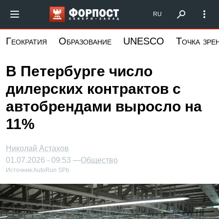
Перейти
Форпост Северо-Запад
RU
к
основному
Геократия
Образование
UNESCO
Точка зре
содержанию
В Петербурге число
дилерских контрактов с
автобрендами выросло на
11%
Николай Астахов
01.07.2026 - 09:53 —
Общество
Источник:
AutoRun SPb