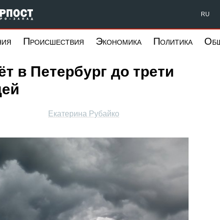
Форпост Северо-Запад
RU
ния
Происшествия
Экономика
Политика
Об
т в Петербург до трети
дей
Екатерина Рубайко