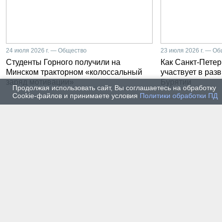
24 июля 2026 г. — Общество
23 июля 2026 г. — О
Студенты Горного получили на
Как Санкт-Петер
Минском тракторном «колоссальный
участвует в раз
заряд мотивации»
Бурятии
Продолжая использовать сайт, Вы соглашаетесь на обработку
Cookie-файлов и принимаете условия
Политики обработки ПД
20 июля 2026 г. — Общество
20 июля
Владимир Литвиненко - о
Как п
металлургах 21 века, как
практ
части сообщества горных
разра
инженеров
пром
автом
17 июля 2026 г. — Общество
16 июля
В Горном университете
Произ
Петербурга выпустили
Росси
первых инженеров нового
украи
поколения