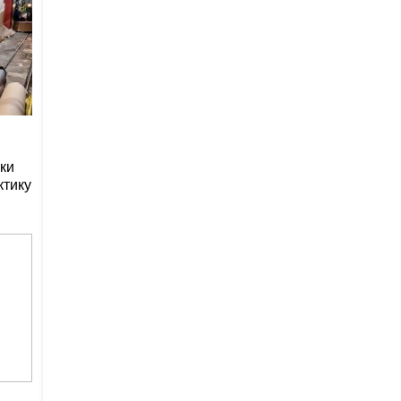
ки
ктику