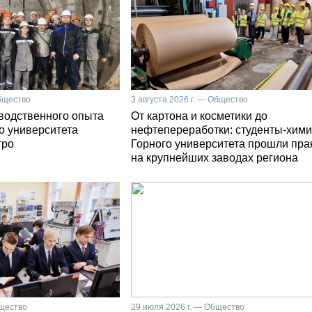
Общество
3 августа 2026 г. — Общество
зводственного опыта
От картона и косметики до
о университета
нефтепереработки: студенты-хими
тро
Горного университета прошли пра
на крупнейших заводах региона
бщество
29 июля 2026 г. — Общество