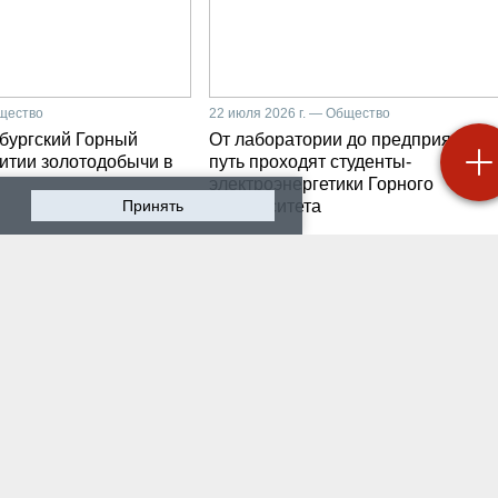
бщество
22 июля 2026 г. — Общество
бургский Горный
От лаборатории до предприятия: к
витии золотодобычи в
путь проходят студенты-
электроэнергетики Горного
Принять
университета
 2026 г. — Общество
19 июля 2026 г. — Общество
роходят студенческие
Как сохранить инженер
ики на предприятии-
мысль в эпоху тотально
ботчике систем
ИИ. Рабочая методика
ышленной
Санкт-Петербургского
атизации
Горного
 2026 г. — Экономика
16 июля 2026 г. — Общество
водству бензина в
Геополитический перел
и мешают не только
его культурно-
нские беспилотники
цивилизационный срез