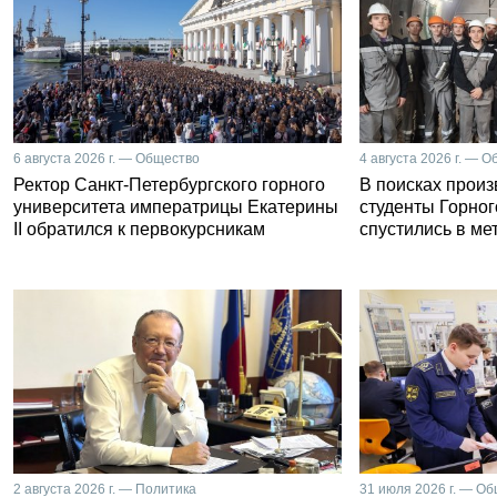
6 августа 2026 г. — Общество
4 августа 2026 г. — 
Ректор Санкт-Петербургского горного
В поисках прои
университета императрицы Екатерины
студенты Горног
II обратился к первокурсникам
спустились в ме
2 августа 2026 г. — Политика
31 июля 2026 г. — О