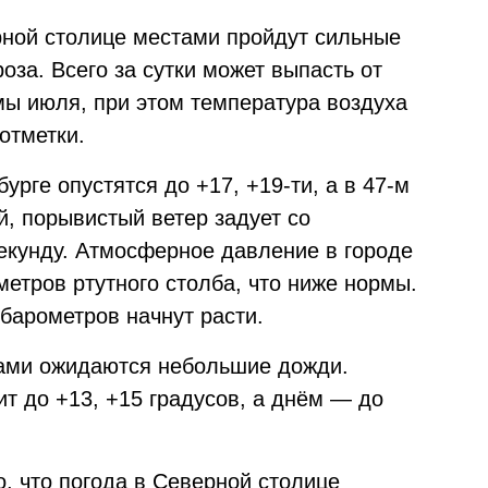
ерной столице местами пройдут сильные
оза. Всего за сутки может выпасть от
мы июля, при этом температура воздуха
отметки.
урге опустятся до +17, +19-ти, а в 47-м
й, порывистый ветер задует со
секунду. Атмосферное давление в городе
метров ртутного столба, что ниже нормы.
барометров начнут расти.
тами ожидаются небольшие дожди.
т до +13, +15 градусов, а днём — до
, что погода в Северной столице