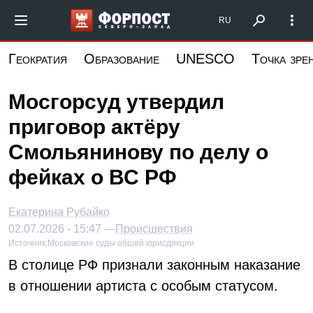
Перейти
Форпост Северо-Запад
RU
к
основному
Геократия
Образование
UNESCO
Точка зре
содержанию
Мосгорсуд утвердил
приговор актёру
Смольянинову по делу о
фейках о ВС РФ
Екатерина Рубайко
02.07.2026 - 15:47 —
Происшествия
Источник:
Московские суды общей юрисдикции
В столице РФ признали законным наказание
в отношении артиста с особым статусом.