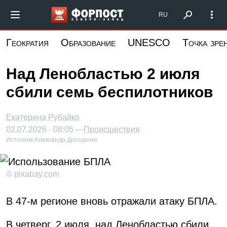
Перейти
Форпост Северо-Запад
RU
к
основному
Геократия
Образование
UNESCO
Точка зре
содержанию
Над Ленобластью 2 июля
сбили семь беспилотников
Екатерина Рубайко
02.07.2026 - 08:05 —
Происшествия
Источник:
Александр Дрозденко
© pixabay.com
В 47-м регионе вновь отражали атаку БПЛА.
В четверг, 2 июля, над Ленобластью сбили