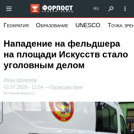
Перейти
Форпост Северо-Запад
RU
к
основному
Геократия
Образование
UNESCO
Точка зре
содержанию
Нападение на фельдшера
на площади Искусств стало
уголовным делом
Иван Шолохов
02.07.2026 - 11:04 —
Происшествия
Источник:
Форпост