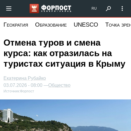
Перейти
Форпост Северо-Запад
RU
к
основному
Геократия
Образование
UNESCO
Точка зре
содержанию
Отмена туров и смена
курса: как отразилась на
туристах ситуация в Крыму
Екатерина Рубайко
03.07.2026 - 08:00 —
Общество
Источник:
Форпост