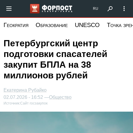
Перейти
Форпост Северо-Запад
RU
к
основному
Геократия
Образование
UNESCO
Точка зре
содержанию
Петербургский центр
подготовки спасателей
закупит БПЛА на 38
миллионов рублей
Екатерина Рубайко
02.07.2026 - 16:52 —
Общество
Источник:
Сайт госзакупок