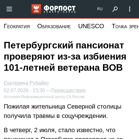
Перейти
Форпост Северо-Запад
RU
к
основному
Геократия
Образование
UNESCO
Точка зре
содержанию
Петербургский пансионат
проверяют из-за избиения
101-летней ветерана ВОВ
Екатерина Рубайко
02.07.2026 - 15:30 —
Происшествия
Источник:
Информационный центр СК России
Пожилая жительница Северной столицы
получила травмы в соцучреждении.
В четверг, 2 июля, стало известно, что