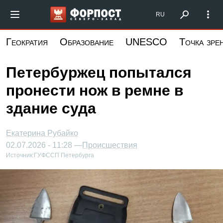
Перейти
Форпост Северо-Запад
RU
к
основному
Геократия
Образование
UNESCO
Точка зре
содержанию
Петербуржец попытался
пронести нож в ремне в
здание суда
Екатерина Рубайко
02.07.2026 - 11:28 —
Происшествия
Источник:
ГУФССП Петербурга