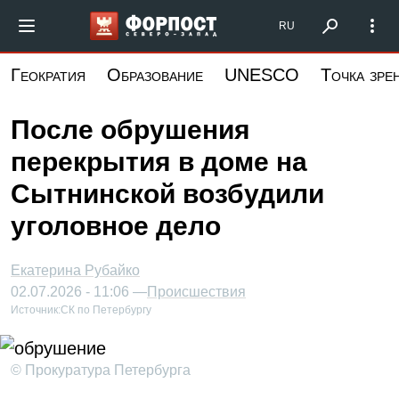
Перейти
Форпост Северо-Запад
RU
к
основному
Геократия
Образование
UNESCO
Точка зре
содержанию
После обрушения
перекрытия в доме на
Сытнинской возбудили
уголовное дело
Екатерина Рубайко
02.07.2026 - 11:06 —
Происшествия
Источник:
СК по Петербургу
© Прокуратура Петербурга