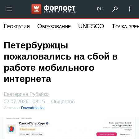
Перейти
Форпост Северо-Запад
RU
к
основному
Геократия
Образование
UNESCO
Точка зре
содержанию
Петербуржцы
пожаловались на сбой в
работе мобильного
интернета
Екатерина Рубайко
02.07.2026 - 08:15 —
Общество
Источник:
Downdetector