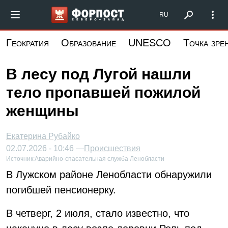
Перейти
Форпост Северо-Запад
RU
к
основному
Геократия
Образование
UNESCO
Точка зре
содержанию
В лесу под Лугой нашли
тело пропавшей пожилой
женщины
Екатерина Рубайко
02.07.2026 - 10:46 —
Происшествия
Источник:
Аварийно-спасательная служба Ленобласти
В Лужском районе Ленобласти обнаружили
погибшей пенсионерку.
В четверг, 2 июля, стало известно, что