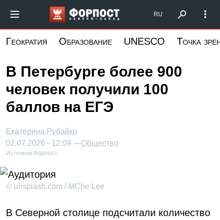
Перейти
Форпост Северо-Запад
RU
к
основному
Геократия
Образование
UNESCO
Точка зре
содержанию
В Петербурге более 900
человек получили 100
баллов на ЕГЭ
Екатерина Рубайко
02.07.2026 - 12:09 —
Общество
Источник:
Форпост
© unsplash.com / MChe Lee
В Северной столице подсчитали количество