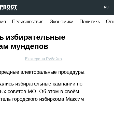
Форпост Северо-Запад
RU
ния
Происшествия
Экономика
Политика
Об
сь избирательные
ам мундепов
Екатерина Рубайко
чередные электоральные процедуры.
ачались избирательные кампании по
ых советов МО. Об этом в своём
тель городского избиркома Максим