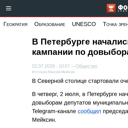
Перейти
к
основному
Геократия
Образование
UNESCO
Точка зре
содержанию
В Петербурге начали
кампании по довыбор
02.07.2026 - 10:07 —
Общество
Источник:
Максим Мейксин
В Северной столице стартовали о
В четверг, 2 июля, в Петербурге н
довыборам депутатов муниципальн
Telegram-канале
сообщил
председа
Мейксин.