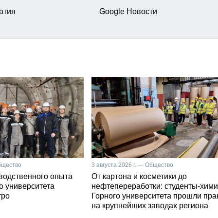
атия
Google Новости
Общество
3 августа 2026 г. — Общество
зводственного опыта
От картона и косметики до
о университета
нефтепереработки: студенты-хими
тро
Горного университета прошли пра
на крупнейших заводах региона