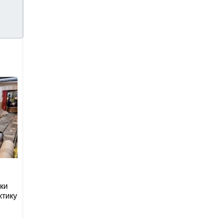
ки
ктику