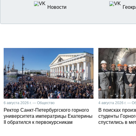
Новости
Геокр
6 августа 2026 г. — Общество
4 августа 2026 г. — 
Ректор Санкт-Петербургского горного
В поисках прои
университета императрицы Екатерины
студенты Горног
II обратился к первокурсникам
спустились в ме