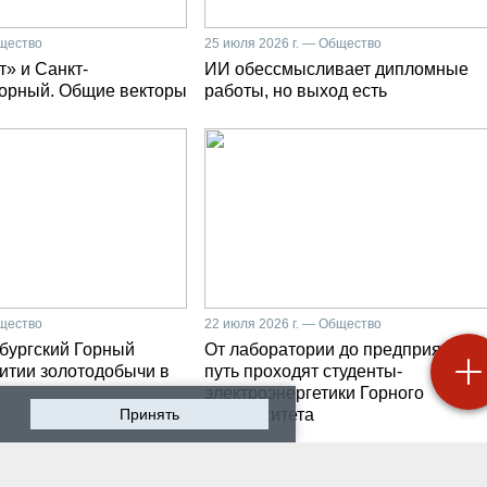
бщество
25 июля 2026 г. — Общество
» и Санкт-
ИИ обессмысливает дипломные
Горный. Общие векторы
работы, но выход есть
бщество
22 июля 2026 г. — Общество
бургский Горный
От лаборатории до предприятия: к
витии золотодобычи в
путь проходят студенты-
электроэнергетики Горного
Принять
университета
 2026 г. — Общество
19 июля 2026 г. — Общество
роходят студенческие
Как сохранить инженер