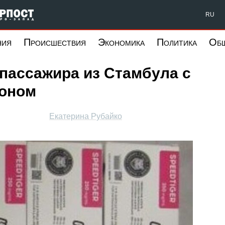
Форпост Северо-Запад
RU
ния
Происшествия
Экономика
Политика
Об
пассажира из Стамбула с
роном
Екатерина Рубайко