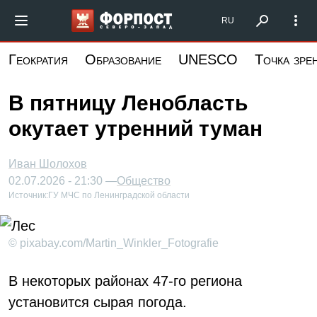
Перейти
Форпост Северо-Запад
RU
к
основному
Геократия
Образование
UNESCO
Точка зре
содержанию
В пятницу Ленобласть
окутает утренний туман
Иван Шолохов
02.07.2026 - 21:30 —
Общество
Источник:
ГУ МЧС по Ленинградской области
© pixabay.com/Martin_Winkler_Fotografie
В некоторых районах 47-го региона
установится сырая погода.