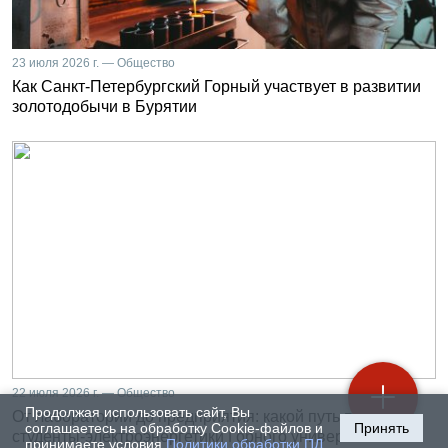
23 июля 2026 г. — Общество
Как Санкт-Петербургский Горный участвует в развитии
золотодобычи в Бурятии
22 июля 2026 г. — Общество
Продолжая использовать сайт, Вы
От лаборатории до предприятия: какой путь проходят
соглашаетесь на обработку Cookie-файлов и
Принять
студенты-электроэнергетики Горного университета
принимаете условия
Политики обработки ПД