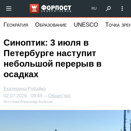
Перейти
Форпост Северо-Запад
RU
к
основному
Геократия
Образование
UNESCO
Точка зре
содержанию
Синоптик: 3 июля в
Петербурге наступит
небольшой перерыв в
осадках
Екатерина Рубайко
02.07.2026 - 09:49 —
Общество
Источник:
Александр Колесов