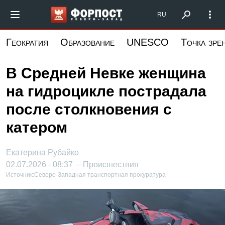
Перейти
Форпост Северо-Запад
RU
к
основному
Геократия
Образование
UNESCO
Точка зре
содержанию
В Средней Невке женщина
на гидроцикле пострадала
после столкновения с
катером
Екатерина Рубайко
02.07.2026 - 08:37 —
Происшествия
Источник:
Северо-Западная транспортная прокуратура