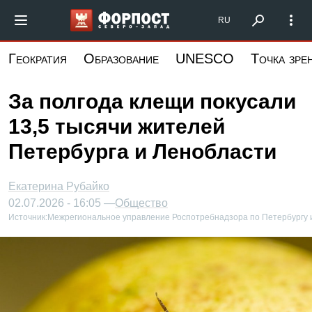
Перейти
Форпост Северо-Запад
RU
к
основному
Геократия
Образование
UNESCO
Точка зре
содержанию
За полгода клещи покусали
13,5 тысячи жителей
Петербурга и Ленобласти
Екатерина Рубайко
02.07.2026 - 16:05 —
Общество
Источник:
Межрегиональное управление Роспотребнадзора по Петербургу 