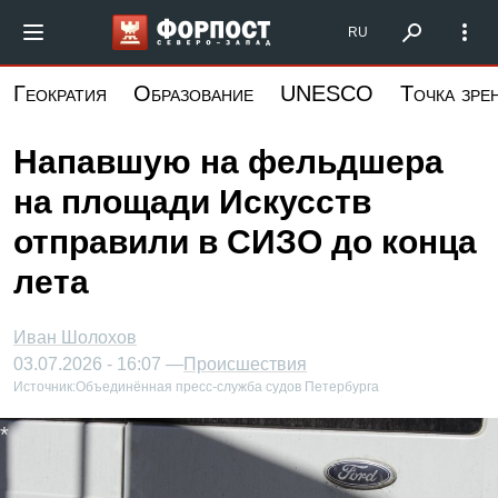
Перейти
Форпост Северо-Запад
RU
к
основному
Геократия
Образование
UNESCO
Точка зре
содержанию
Напавшую на фельдшера
на площади Искусств
отправили в СИЗО до конца
лета
Иван Шолохов
03.07.2026 - 16:07 —
Происшествия
Источник:
Объединённая пресс-служба судов Петербурга