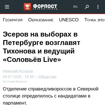
Перейти
Форпост Северо-Запад
RU
к
основному
Геократия
Образование
UNESCO
Точка зре
содержанию
Эсеров на выборах в
Петербурге возглавят
Тихонова и ведущий
«Соловьёв Live»
Николай Астахов
04.07.2026 - 15:50 —
Общество
Источник:
Форпост
Отделение справедливороссов в Северной
столице определилось с кандидатами в
парламент.