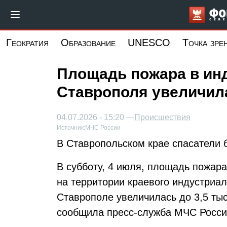
Перейти
к
основному
Геократия
Образование
UNESCO
Точка зре
содержанию
Площадь пожара в ин
Ставрополя увеличила
04.07.2026 - 15:20 —
Происшествия
Источник:
МЧС России
В Ставропольском крае спасатели 
В субботу, 4 июля, площадь пожар
на территории краевого индустриа
Ставрополе увеличилась до 3,5 ты
сообщила пресс-служба МЧС Росси