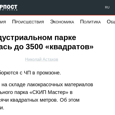
Форпост Северо-Запад
RU
ния
Происшествия
Экономика
Политика
Об
дустриальном парке
сь до 3500 «квадратов»
Николай Астахов
борются с ЧП в промзоне.
а на складе лакокрасочных материалов
льного парка «СКИП Мастер» в
сячи квадратных метров. Об этом
и.