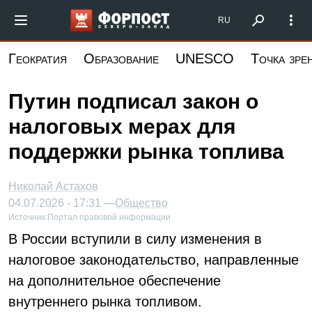
Перейти
Форпост Северо-Запад
RU
к
основному
Геократия
Образование
UNESCO
Точка зре
содержанию
Путин подписал закон о
налоговых мерах для
поддержки рынка топлива
Николай Астахов
04.07.2026 - 17:31 —
Общество
Источник:
Портал правовой информации
В России вступили в силу изменения в
налоговое законодательство, направленные
на дополнительное обеспечение
внутреннего рынка топливом.