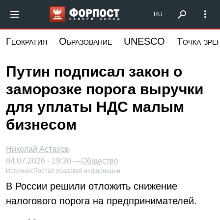
Перейти
Форпост Северо-Запад
RU
к
основному
Геократия
Образование
UNESCO
Точка зре
содержанию
Путин подписал закон о
заморозке порога выручки
для уплаты НДС малым
бизнесом
Николай Астахов
04.07.2026 - 19:30 —
Общество
Источник:
Портал правовой информации
В России решили отложить снижение
налогового порога на предпринимателей.