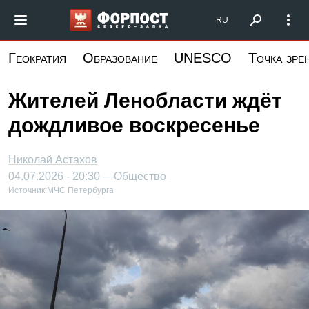
Перейти
Форпост Северо-Запад
RU
к
основному
Геократия
Образование
UNESCO
Точка зре
содержанию
Жителей Ленобласти ждёт
дождливое воскресенье
Николай Астахов
04.07.2026 - 20:30 —
Общество
Источник:
МЧС Петербурга