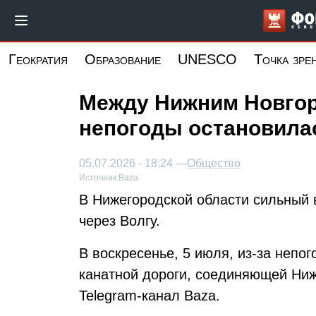
Перейти
к
основному
Геократия
Образование
UNESCO
Точка зре
содержанию
Между Нижним Новгор
непогоды остановилас
05.07.2026 - 18:24 —
Общество
Источник:
Baza
В Нижегородской области сильный в
через Волгу.
В воскресенье, 5 июля, из-за непо
канатной дороги, соединяющей Ниж
Telegram-канал Baza.