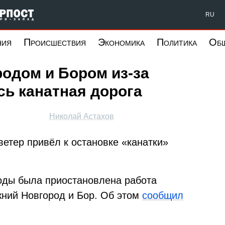
Форпост Северо-Запад
RU
ния
Происшествия
Экономика
Политика
Об
одом и Бором из-за
ь канатная дорога
Николай Астахов
етер привёл к остановке «канатки»
годы была приостановлена работа
ний Новгород и Бор. Об этом
сообщил