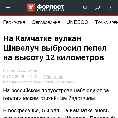
Перейти
Форпост Северо-Запад
RU
к
основному
Геократия
Образование
UNESCO
Точка зре
содержанию
На Камчатке вулкан
Шивелуч выбросил пепел
на высоту 12 километров
Николай Астахов
05.07.2026 - 11:51 —
Общество
Источник:
Институт вулканологии и сейсмологии
На российском полуострове наблюдают за
геологическим стихийным бедствием.
В воскресенье, 5 июля, на Камчатке вновь