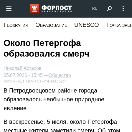
Перейти
Форпост Северо-Запад
RU
к
основному
Геократия
Образование
UNESCO
Точка зре
содержанию
Около Петергофа
образовался смерч
Николай Астахов
05.07.2026 - 15:45 —
Общество
Источник:
ДТП и ЧП Санкт-Петербург
В Петродворцовом районе города
образовалось необычное природное
явление.
В воскресенье, 5 июля, около Петергофа
местные жители заметили смерч. Об этом