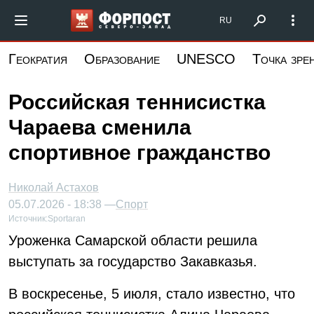
Перейти
Форпост Северо-Запад
RU
к
основному
Геократия
Образование
UNESCO
Точка зре
содержанию
Российская теннисистка
Чараева сменила
спортивное гражданство
Николай Астахов
05.07.2026 - 18:38 —
Спорт
Источник:
Sportaran
Уроженка Самарской области решила
выступать за государство Закавказья.
В воскресенье, 5 июля, стало известно, что