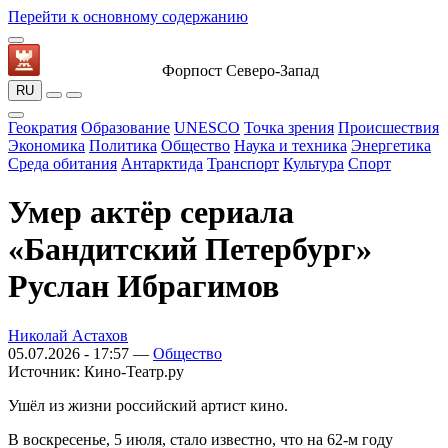
Перейти к основному содержанию
Форпост Северо-Запад
RU
Геократия
Образование
UNESCO
Точка зрения
Происшествия
Экономика
Политика
Общество
Наука и техника
Энергетика
Среда обитания
Антарктида
Транспорт
Культура
Спорт
Умер актёр сериала
«Бандитский Петербург»
Руслан Ибрагимов
Николай Астахов
05.07.2026 - 17:57 —
Общество
Источник:
Кино-Театр.ру
Ушёл из жизни российский артист кино.
В воскресенье, 5 июля, стало известно, что на 62-м году