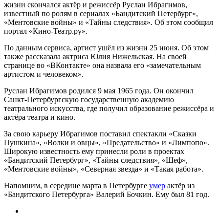
жизни скончался актёр и режиссёр Руслан Ибрагимов,
известный по ролям в сериалах «Бандитский Петербург»,
«Ментовские войны» и «Тайны следствия». Об этом сообщил
портал «Кино-Театр.ру».
По данным сервиса, артист ушёл из жизни 25 июня. Об этом
также рассказала актриса Юлия Нижельская. На своей
странице во «ВКонтакте» она назвала его «замечательным
артистом и человеком».
Руслан Ибрагимов родился 9 мая 1965 года. Он окончил
Санкт-Петербургскую государственную академию
театрального искусства, где получил образование режиссёра и
актёра театра и кино.
За свою карьеру Ибрагимов поставил спектакли «Сказки
Пушкина», «Волки и овцы», «Предательство» и «Лимпопо».
Широкую известность ему принесли роли в проектах
«Бандитский Петербург», «Тайны следствия», «Шеф»,
«Ментовские войны», «Северная звезда» и «Такая работа».
Напомним, в середине марта в Петербурге
умер
актёр из
«Бандитского Петербурга» Валерий Бочкин. Ему был 81 год.