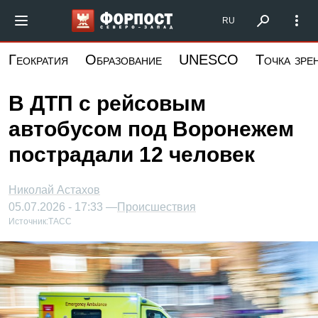
Перейти
Форпост Северо-Запад
RU
к
основному
Геократия
Образование
UNESCO
Точка зре
содержанию
В ДТП с рейсовым
автобусом под Воронежем
пострадали 12 человек
Николай Астахов
05.07.2026 - 17:33 —
Происшествия
Источник:
ТАСС