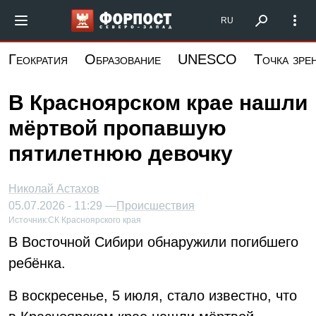
Перейти
Форпост Северо-Запад
RU
к
основному
Геократия
Образование
UNESCO
Точка зре
содержанию
В Красноярском крае нашли
мёртвой пропавшую
пятилетнюю девочку
Николай Астахов
05.07.2026 - 11:29 —
Происшествия
Источник:
СК Красноярского края
В Восточной Сибири обнаружили погибшего
ребёнка.
В воскресенье, 5 июля, стало известно, что