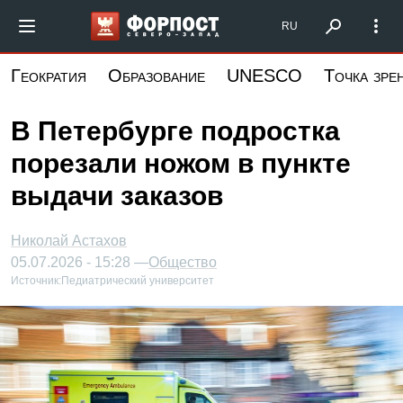
Перейти
Форпост Северо-Запад
RU
к
основному
Геократия
Образование
UNESCO
Точка зре
содержанию
В Петербурге подростка
порезали ножом в пункте
выдачи заказов
Николай Астахов
05.07.2026 - 15:28 —
Общество
Источник:
Педиатрический университет