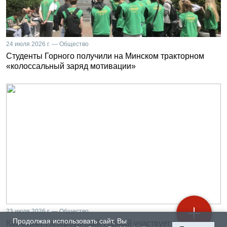
24 июля 2026 г. — Общество
Студенты Горного получили на Минском тракторном
«колоссальный заряд мотивации»
23 июля 2026 г. — Общество
Продолжая использовать сайт, Вы
Как Санкт-Петербургский Горный участвует в развитии